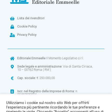
Lista dei rivenditori
Cookie Policy
Privacy Policy
Editoriale Emmeelle
Il Momento Legislativo s.r.l.
Sede legale e amministrazione:
Via di Santa Ciriaca,
10 – 00162 Roma ( RM )
Cap. sociale:
€ 250.000,00
Iscr. nel
Registro delle Imprese di Roma:
n.
00468580584
Utilizziamo i cookie sul nostro sito Web per offrirti
CF:
00468580584 –
P.IVA:
00900971003
l'esperienza più pertinente ricordando le tue preferenze e
R.E.A
. n. 268906
ripetendo le visite. Cliccando “Accetta” acconsenti all'uso di