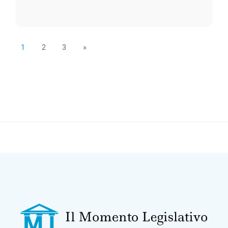
1
2
3
»