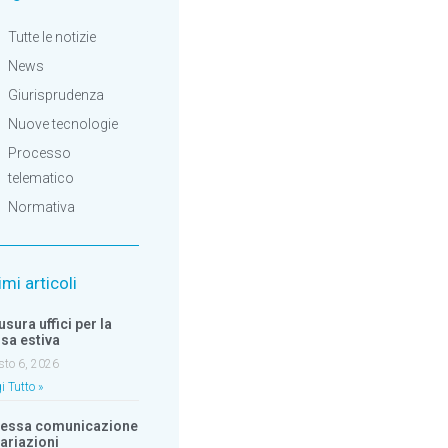
Tutte le notizie
News
Giurisprudenza
Nuove tecnologie
Processo
telematico
Normativa
imi articoli
usura uffici per la
sa estiva
sto 6, 2026
i Tutto »
essa comunicazione
variazioni