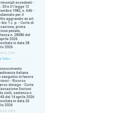
rimoniali eccedenti -
t. 30 e 31 legge 13
tembre 1982, n. 646 -
dannato per il
itto aggravato ex art.
-bis.1 c. p. - Corte di
sazione, prima
ione penale,
tenza n. 28586 del
aprile 2026
ositata in data 28
lio 2026
sto 6, 2026
i Tutto »
conoscimento
tadinanza italiana
e sanguinis in favore
minori - Ricorso
erso diniego - Corte
Cassazione Sezioni
te civili, sentenza n.
45 del 14 aprile 2026
ositata in data 26
lio 2026
io 29, 2026