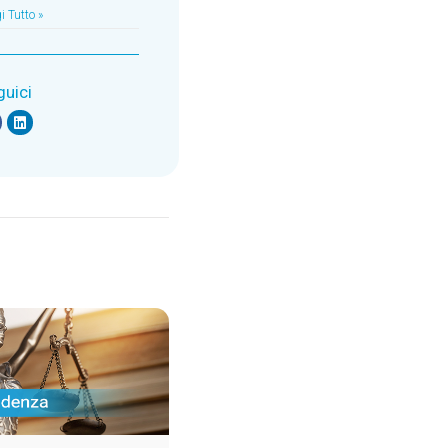
i Tutto »
guici