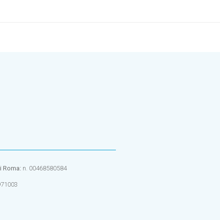
di Roma:
n. 00468580584
971003