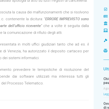
lsiasi tipologia di atto su tutti i registri di cancelleria.
ciuta la causa dei malfunzionamenti che si risolvono
e.c. contenente la dicitura: “
ERRORE IMPREVISTO sono
arte dell’ufficio ricevente
“
che a volte è seguita dalla
 la comunicazione di rifiuto degli atti.
esentata in molti uffici giudiziari tanto che ad es. il
e di Venezia, ha autorizzato il deposito cartaceo per
dei sistemi informatici.
Ult
mento prevedere le tempistiche di risoluzione del
nde dai software utilizzati ma interessa tutti gli
Chi
pau
iti del Processo Telematico.
Ago
Legg
Om
di 