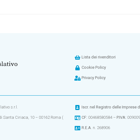
Lista dei rivenditori
Cookie Policy
Privacy Policy
tivo s.r.l.
Iscr. nel
Registro delle Imprese 
di Santa Ciriaca, 10 – 00162 Roma (
CF:
00468580584 –
P.IVA:
00900
R.E.A
. n. 268906