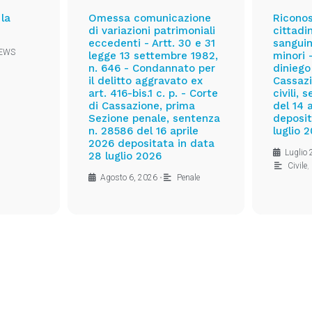
 la
Omessa comunicazione
Ricono
di variazioni patrimoniali
cittadi
eccedenti - Artt. 30 e 31
sanguin
EWS
legge 13 settembre 1982,
minori 
n. 646 - Condannato per
diniego
il delitto aggravato ex
Cassazi
art. 416-bis.1 c. p. - Corte
civili,
di Cassazione, prima
del 14 
Sezione penale, sentenza
deposit
n. 28586 del 16 aprile
luglio 
2026 depositata in data
Luglio
28 luglio 2026
Civile
,
Agosto 6, 2026
•
Penale