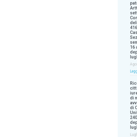
pat
Art
set
Con
del
416
Cas
Sez
sen
16 
dep
lug
Ago
Legg
Ri
cit
iur
di 
avv
di 
Uni
240
dep
lug
Lugl