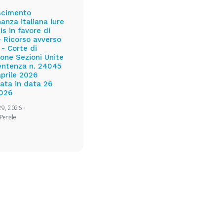
scimento
nanza italiana iure
is in favore di
- Ricorso avverso
 - Corte di
one Sezioni Unite
 sentenza n. 24045
aprile 2026
ata in data 26
2026
 29, 2026
•
Penale