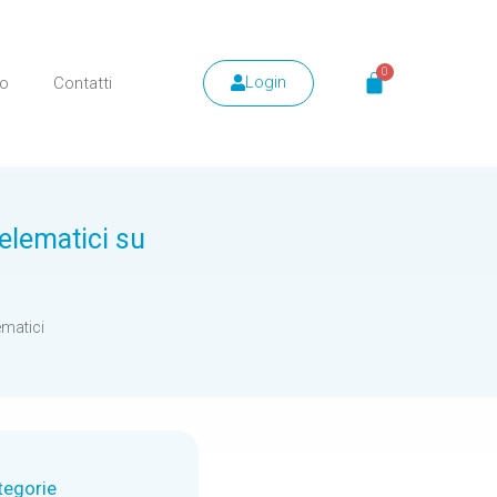
Login
mo
Contatti
telematici su
ematici
tegorie