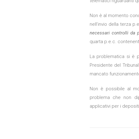
telematici riguardanti qua
Non è al momento conos
nell’invio della terza p.
necessari controlli da p
quarta p.e.c. contenente
La problematica si è pr
Presidente del Tribunal
mancato funzionamento 
Non è possibile al mo
problema che non dipe
applicativi per i depos