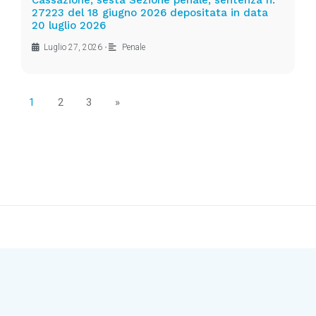
Cassazione, sesta Sezione penale, sentenza n.
27223 del 18 giugno 2026 depositata in data
20 luglio 2026
Luglio 27, 2026
•
Penale
1
2
3
»