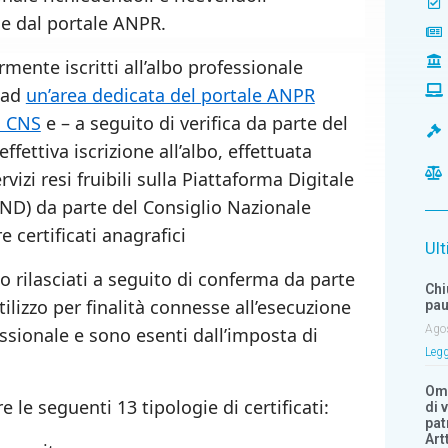
ne dal portale ANPR.
rmente iscritti all’albo professionale
 ad
un’area dedicata del portale ANPR
o CNS
e – a seguito di verifica da parte del
ffettiva iscrizione all’albo, effettuata
vizi resi fruibili sulla Piattaforma Digitale
ND) da parte del Consiglio Nazionale
e certificati anagrafici
Ult
no rilasciati a seguito di conferma da parte
Chi
utilizzo per finalità connesse all’esecuzione
pau
Ago
sionale e sono esenti dall’imposta di
Legg
Om
e le seguenti 13 tipologie di certificati:
di 
pat
Art