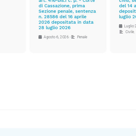
art. 416-bis.1 c. p. - Corte
civili,
di Cassazione, prima
del 14 
Sezione penale, sentenza
deposit
n. 28586 del 16 aprile
luglio 
2026 depositata in data
Luglio
28 luglio 2026
Civile
,
Agosto 6, 2026
•
Penale