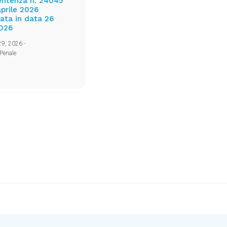
 sentenza n. 24045
aprile 2026
ata in data 26
2026
 29, 2026
•
Penale