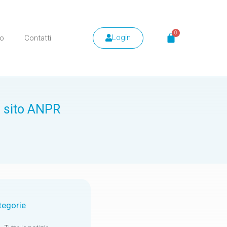
Login
mo
Contatti
ul sito ANPR
tegorie