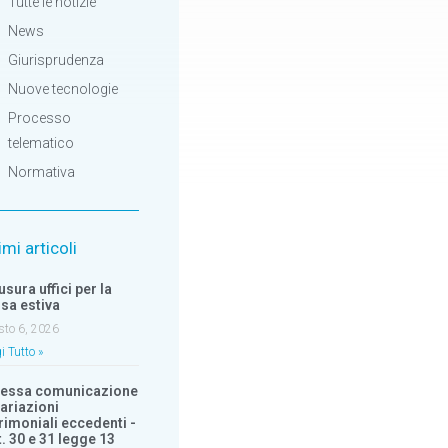
Tutte le notizie
News
Giurisprudenza
Nuove tecnologie
Processo
telematico
Normativa
imi articoli
usura uffici per la
sa estiva
sto 6, 2026
i Tutto »
essa comunicazione
variazioni
rimoniali eccedenti -
t. 30 e 31 legge 13