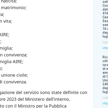
 nascita;
set
Con
i matrimonio;
del
za;
416
Cas
n vita;
Sez
sen
16 
dep
AIRE;
lug
;
Ago
miglia;
Legg
in convivenza;
Ri
amiglia AIRE;
cit
iur
o;
di 
avv
 unione civile;
di 
Uni
di convivenza.
240
dep
gazione del servizio sono state definite con
lug
Lugl
re 2023 del Ministero dell’interno,
Legg
o con il Ministro per la Pubblica