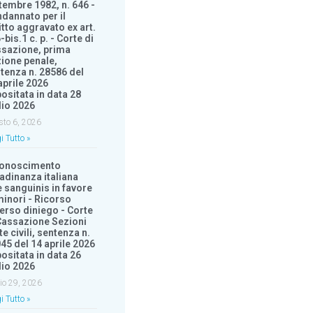
tembre 1982, n. 646 -
dannato per il
itto aggravato ex art.
-bis.1 c. p. - Corte di
sazione, prima
ione penale,
tenza n. 28586 del
aprile 2026
ositata in data 28
lio 2026
sto 6, 2026
i Tutto »
conoscimento
tadinanza italiana
e sanguinis in favore
minori - Ricorso
erso diniego - Corte
Cassazione Sezioni
te civili, sentenza n.
45 del 14 aprile 2026
ositata in data 26
lio 2026
io 29, 2026
i Tutto »