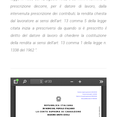
prescrizione decorre, per il datore di lavoro, dalla
intervenuta prescrizione dei contributi; la rendita chiesta
dal lavoratore ai sensi dell’art. 13 comma 5 della legge
citata inizia a prescriversi da quando si è prescritto il
diritto del datore di lavoro di chiedere la costituzione
della rendita ai sensi dell’art. 13 comma 1 della legge n.
1338 del 1962 “.