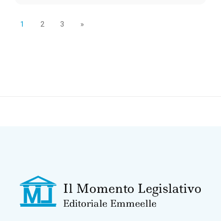
1
2
3
»