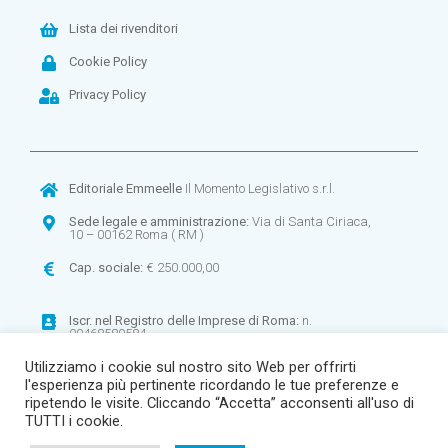
Lista dei rivenditori
Cookie Policy
Privacy Policy
Editoriale Emmeelle
Il Momento Legislativo s.r.l.
Sede legale e amministrazione:
Via di Santa Ciriaca,
10 – 00162 Roma ( RM )
Cap. sociale:
€ 250.000,00
Iscr. nel
Registro delle Imprese di Roma:
n.
00468580584
Utilizziamo i cookie sul nostro sito Web per offrirti
CF:
00468580584 –
P.IVA:
00900971003
l'esperienza più pertinente ricordando le tue preferenze e
R.E.A
. n. 268906
ripetendo le visite. Cliccando “Accetta” acconsenti all'uso di
TUTTI i cookie.