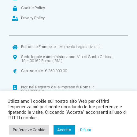
Cookie Policy
Privacy Policy
Editoriale Emmeelle
Il Momento Legislativo s.r.l.
Sede legale e amministrazione:
Via di Santa Ciriaca,
10 – 00162 Roma ( RM )
Cap. sociale:
€ 250.000,00
Iscr. nel
Registro delle Imprese di Roma:
n.
00468580584
Utilizziamo i cookie sul nostro sito Web per offrirti
CF:
00468580584 –
P.IVA:
00900971003
l'esperienza più pertinente ricordando le tue preferenze e
R.E.A
. n. 268906
ripetendo le visite. Cliccando “Accetta” acconsenti all'uso di
TUTTI i cookie.
Preferenze Cookie
Accetto
Rifiuta