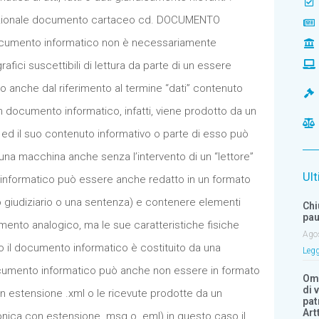
adizionale documento cartaceo cd. DOCUMENTO
ocumento informatico non è necessariamente
rafici suscettibili di lettura da parte di un essere
 anche dal riferimento al termine “dati” contenuto
Un documento informatico, infatti, viene prodotto da un
 ed il suo contenuto informativo o parte di esso può
una macchina anche senza l’intervento di un “lettore”
Ult
nformatico può essere anche redatto in un formato
to giudiziario o una sentenza) e contenere elementi
Chi
pau
umento analogico, ma le sue caratteristiche fisiche
Ago
to il documento informatico è costituito da una
Legg
cumento informatico può anche non essere in formato
Om
di 
con estensione .xml o le ricevute prodotte da un
pat
Art
onica con estensione .msg o .eml) in questo caso il