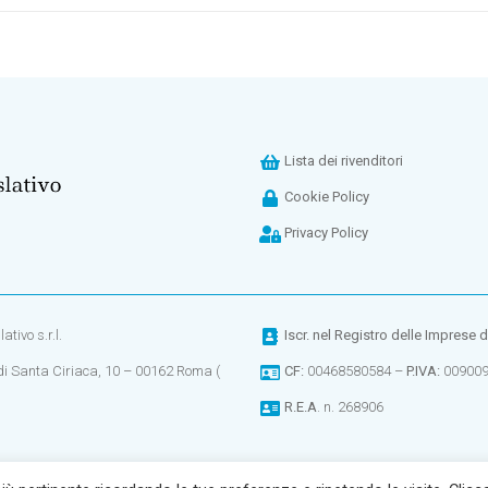
Lista dei rivenditori
Cookie Policy
Privacy Policy
tivo s.r.l.
Iscr. nel
Registro delle Imprese 
di Santa Ciriaca, 10 – 00162 Roma (
CF:
00468580584 –
P.IVA:
00900
R.E.A
. n. 268906