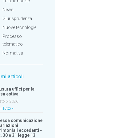
Tutte le notizie
News
Giurisprudenza
Nuove tecnologie
Processo
telematico
Normativa
imi articoli
usura uffici per la
sa estiva
sto 6, 2026
i Tutto »
essa comunicazione
variazioni
rimoniali eccedenti -
t. 30 e 31 legge 13