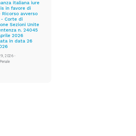
nanza italiana iure
is in favore di
- Ricorso avverso
 - Corte di
one Sezioni Unite
 sentenza n. 24045
aprile 2026
ata in data 26
2026
 29, 2026
•
Penale