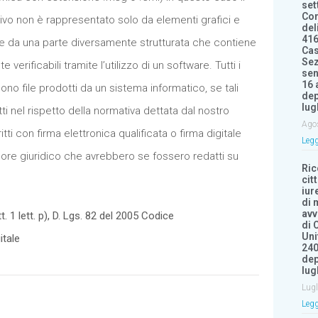
set
Con
vo non è rappresentato solo da elementi grafici e
del
416
he da una parte diversamente strutturata che contiene
Cas
Sez
 verificabili tramite l’utilizzo di un software. Tutti i
sen
16 
no file prodotti da un sistema informatico, se tali
dep
lug
i nel rispetto della normativa dettata dal nostro
Ago
ti con firma elettronica qualificata o firma digitale
Legg
ore giuridico che avrebbero se fossero redatti su
Ri
cit
iur
di 
avv
t. 1 lett. p), D. Lgs. 82 del 2005 Codice
di 
Uni
itale
240
dep
lug
Lugl
Legg