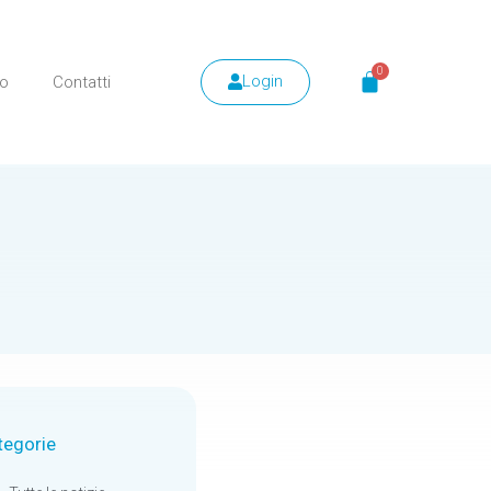
Login
mo
Contatti
tegorie