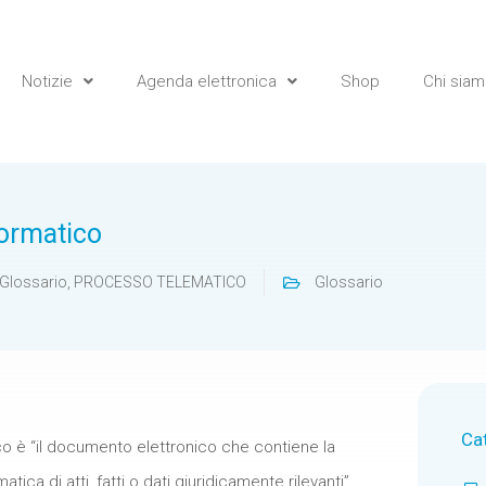
Notizie
Agenda elettronica
Shop
Chi sia
ormatico
Glossario
,
PROCESSO TELEMATICO
Glossario
Ca
o è “il documento elettronico che contiene la
ica di atti, fatti o dati giuridicamente rilevanti”.