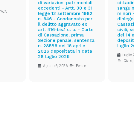
di variazioni patrimoniali
cittadi
eccedenti - Artt. 30 e 31
sanguin
EWS
legge 13 settembre 1982,
minori 
n. 646 - Condannato per
diniego
il delitto aggravato ex
Cassazi
art. 416-bis.1 c. p. - Corte
civili,
di Cassazione, prima
del 14 
Sezione penale, sentenza
deposit
n. 28586 del 16 aprile
luglio 
2026 depositata in data
Luglio
28 luglio 2026
Civile
,
Agosto 6, 2026
•
Penale