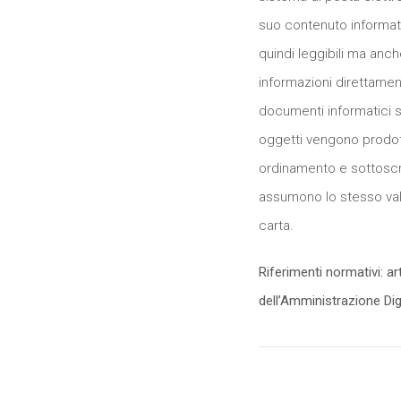
suo contenuto informati
quindi leggibili ma anc
informazioni direttamente
documenti informatici so
oggetti vengono prodott
ordinamento e sottoscrit
assumono lo stesso val
carta.
Riferimenti normativi: art
dell’Amministrazione Dig