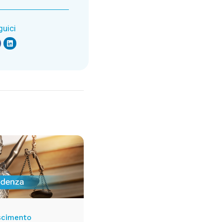
guici
scimento