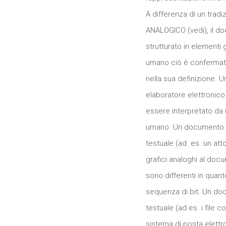
A differenza di un tr
ANALOGICO (vedi), il d
strutturato in elementi g
umano ciò è confermato
nella sua definizione. 
elaboratore elettronico
essere interpretato da 
umano. Un documento i
testuale (ad. es. un at
grafici analoghi al doc
sono differenti in quan
sequenza di bit. Un do
testuale (ad es. i file 
sistema di posta elettr