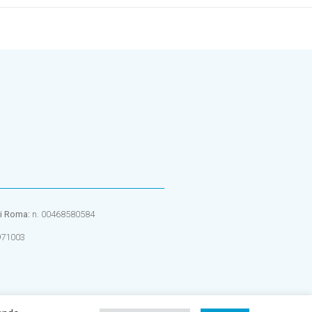
di Roma:
n. 00468580584
971003