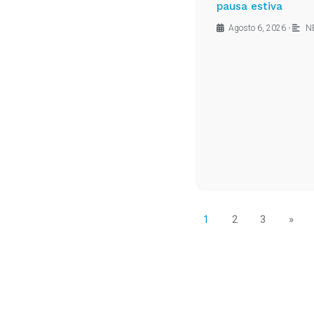
pausa estiva
Agosto 6, 2026
•
N
1
2
3
»