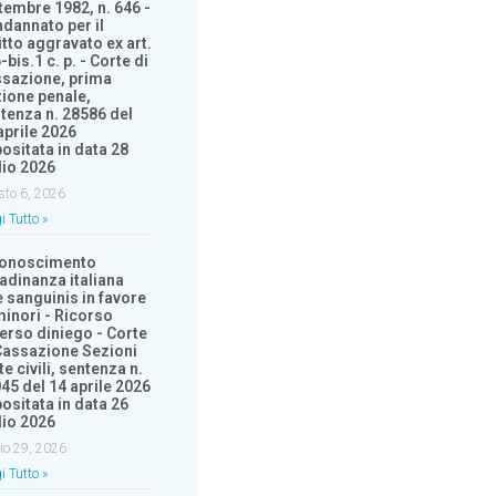
tembre 1982, n. 646 -
dannato per il
itto aggravato ex art.
-bis.1 c. p. - Corte di
sazione, prima
ione penale,
tenza n. 28586 del
aprile 2026
ositata in data 28
lio 2026
sto 6, 2026
i Tutto »
conoscimento
tadinanza italiana
e sanguinis in favore
minori - Ricorso
erso diniego - Corte
Cassazione Sezioni
te civili, sentenza n.
45 del 14 aprile 2026
ositata in data 26
lio 2026
io 29, 2026
i Tutto »