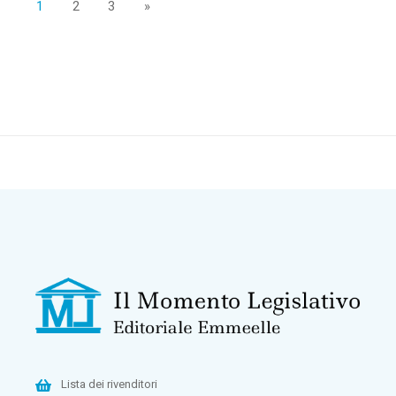
1
2
3
»
Lista dei rivenditori