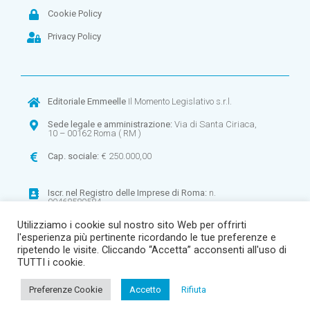
Cookie Policy
Privacy Policy
Editoriale Emmeelle
Il Momento Legislativo s.r.l.
Sede legale e amministrazione:
Via di Santa Ciriaca,
10 – 00162 Roma ( RM )
Cap. sociale:
€ 250.000,00
Iscr. nel
Registro delle Imprese di Roma:
n.
00468580584
Utilizziamo i cookie sul nostro sito Web per offrirti
CF:
00468580584 –
P.IVA:
00900971003
l'esperienza più pertinente ricordando le tue preferenze e
R.E.A
. n. 268906
ripetendo le visite. Cliccando “Accetta” acconsenti all'uso di
TUTTI i cookie.
Preferenze Cookie
Accetto
Rifiuta