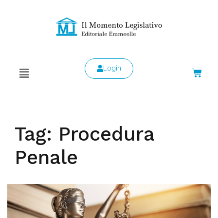
Login
Tag:
Procedura
Penale