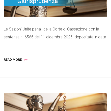
Le Sezioni Unite penali della Corte di Cassazione con la
sentenza n. 6565 del 11 dicembre 2025 depositata in data
[…]
READ MORE
>>