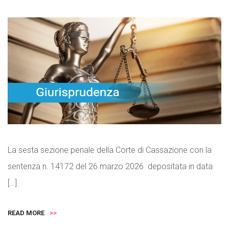
La sesta sezione penale della Corte di Cassazione con la
sentenza n. 14172 del 26 marzo 2026 depositata in data
[…]
READ MORE
>>