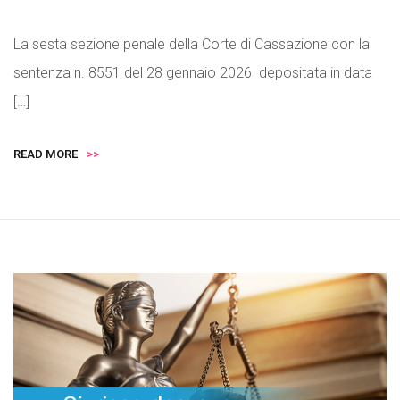
La sesta sezione penale della Corte di Cassazione con la
sentenza n. 8551 del 28 gennaio 2026 depositata in data
[…]
READ MORE
>>