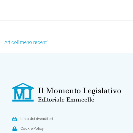
Articoli meno recenti
Lista dei rivenditori
Cookie Policy