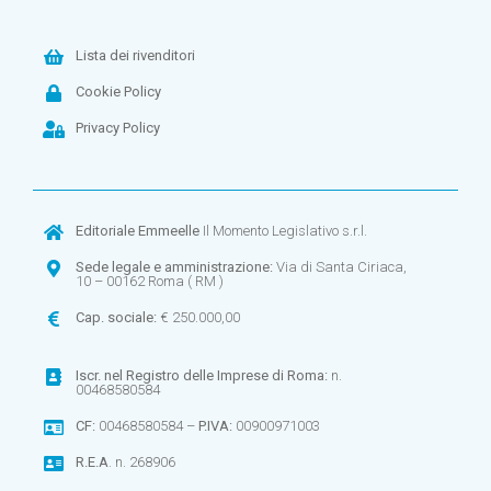
Lista dei rivenditori
Cookie Policy
Privacy Policy
Editoriale Emmeelle
Il Momento Legislativo s.r.l.
Sede legale e amministrazione:
Via di Santa Ciriaca,
10 – 00162 Roma ( RM )
Cap. sociale:
€ 250.000,00
Iscr. nel
Registro delle Imprese di Roma:
n.
00468580584
CF:
00468580584 –
P.IVA:
00900971003
R.E.A
. n. 268906