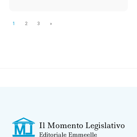
1
2
3
»