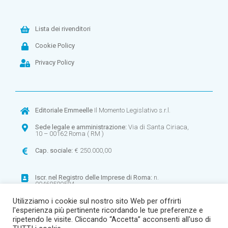
Lista dei rivenditori
Cookie Policy
Privacy Policy
Editoriale Emmeelle
Il Momento Legislativo s.r.l.
Sede legale e amministrazione:
Via di Santa Ciriaca,
10 – 00162 Roma ( RM )
Cap. sociale:
€ 250.000,00
Iscr. nel
Registro delle Imprese di Roma:
n.
00468580584
Utilizziamo i cookie sul nostro sito Web per offrirti
CF:
00468580584 –
P.IVA:
00900971003
l'esperienza più pertinente ricordando le tue preferenze e
R.E.A
. n. 268906
ripetendo le visite. Cliccando “Accetta” acconsenti all'uso di