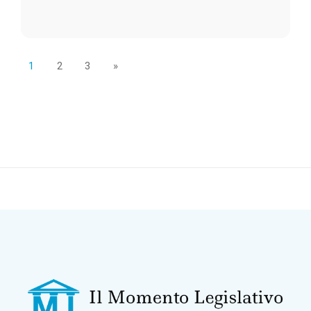
1
2
3
»