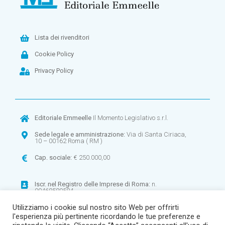
Lista dei rivenditori
Cookie Policy
Privacy Policy
Editoriale Emmeelle
Il Momento Legislativo s.r.l.
Sede legale e amministrazione:
Via di Santa Ciriaca,
10 – 00162 Roma ( RM )
Cap. sociale:
€ 250.000,00
Iscr. nel
Registro delle Imprese di Roma:
n.
00468580584
Utilizziamo i cookie sul nostro sito Web per offrirti
CF:
00468580584 –
P.IVA:
00900971003
l'esperienza più pertinente ricordando le tue preferenze e
R.E.A
. n. 268906