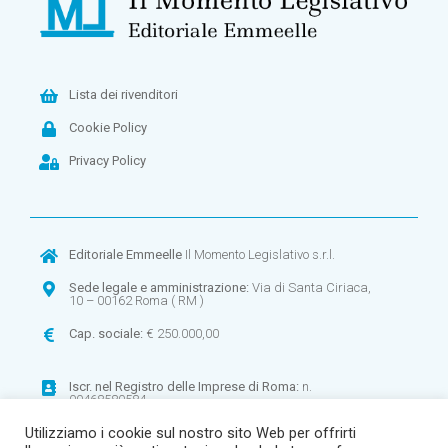
Lista dei rivenditori
Cookie Policy
Privacy Policy
Editoriale Emmeelle
Il Momento Legislativo s.r.l.
Sede legale e amministrazione:
Via di Santa Ciriaca,
10 – 00162 Roma ( RM )
Cap. sociale:
€ 250.000,00
Iscr. nel
Registro delle Imprese di Roma:
n.
00468580584
Utilizziamo i cookie sul nostro sito Web per offrirti
CF:
00468580584 –
P.IVA:
00900971003