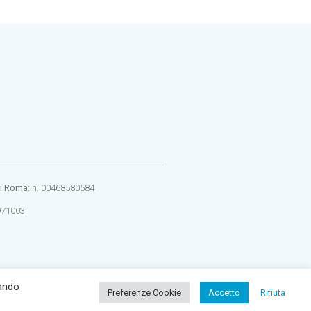
di Roma:
n. 00468580584
971003
cando
Preferenze Cookie
Accetto
Rifiuta