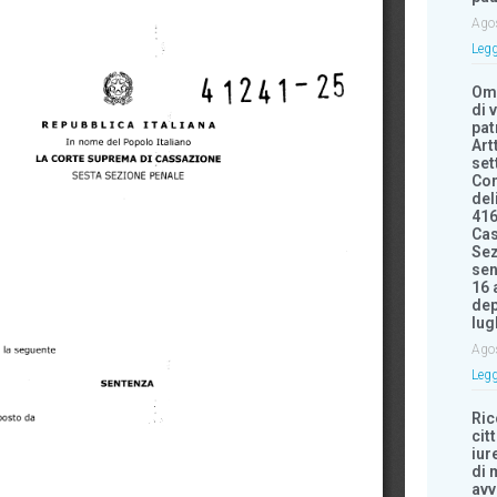
Ago
Legg
Om
di 
pat
Art
set
Con
del
416
Cas
Sez
sen
16 
dep
lug
Ago
Legg
Ri
cit
iur
di 
avv