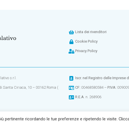
Lista dei rivenditori
Cookie Policy
Privacy Policy
tivo s.r.l.
Iscr. nel
Registro delle Imprese 
di Santa Ciriaca, 10 – 00162 Roma (
CF:
00468580584 –
P.IVA:
00900
R.E.A
. n. 268906
più pertinente ricordando le tue preferenze e ripetendo le visite. Clic