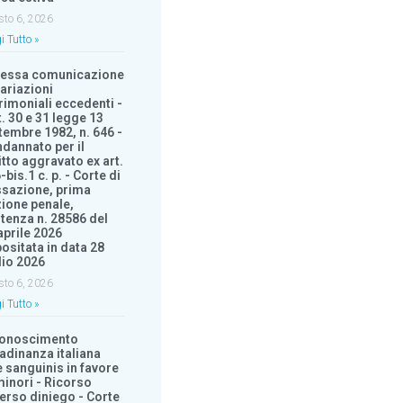
sto 6, 2026
i Tutto »
essa comunicazione
variazioni
rimoniali eccedenti -
t. 30 e 31 legge 13
tembre 1982, n. 646 -
dannato per il
itto aggravato ex art.
-bis.1 c. p. - Corte di
sazione, prima
ione penale,
tenza n. 28586 del
aprile 2026
ositata in data 28
lio 2026
sto 6, 2026
i Tutto »
conoscimento
tadinanza italiana
e sanguinis in favore
minori - Ricorso
erso diniego - Corte