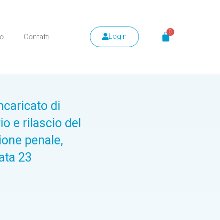
Login
mo
Contatti
ncaricato di
o e rilascio del
zione penale,
ata 23