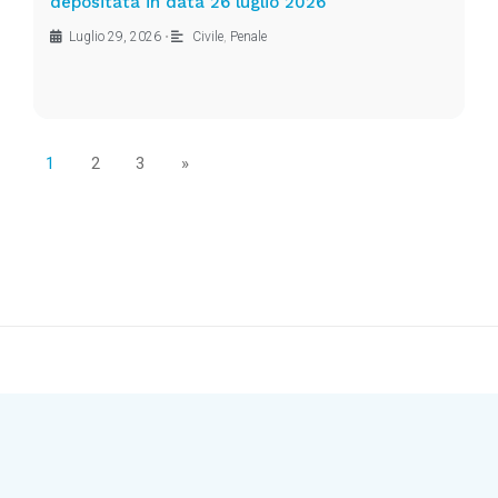
depositata in data 26 luglio 2026
Luglio 29, 2026
•
Civile
,
Penale
1
2
3
»